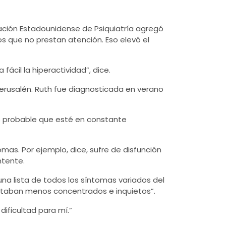
ciación Estadounidense de Psiquiatría agregó
s que no prestan atención. Eso elevó el
cil la hiperactividad”, dice.
Jerusalén. Ruth fue diagnosticada en verano
s probable que esté en constante
as. Por ejemplo, dice, sufre de disfunción
ntente.
na lista de todos los síntomas variados del
estaban menos concentrados e inquietos”.
dificultad para mí.”