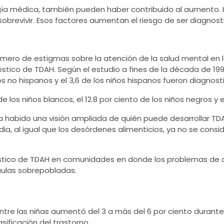
logía médica, también pueden haber contribuido al aumento
sobrevivir. Esos factores aumentan el riesgo de ser diagnos
úmero de estigmas sobre la atención de la salud mental e
tico de TDAH. Según el estudio a fines de la década de 1990,
ros no hispanos y el 3,6 de los niños hispanos fueron diagnos
 de los niños blancos, el 12.8 por ciento de los niños negros y 
a habido una visión ampliada de quién puede desarrollar TD
ia, al igual que los desórdenes alimenticios, ya no se consi
nóstico de TDAH en comunidades en donde los problemas de 
aulas sobrepobladas.
ntre las niñas aumentó del 3 a más del 6 por ciento durante
sificación del trastorno.