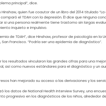
lema principal”, dice.
 Hinshaw
, quien fue coautor de un libro del 2014 titulado “
”, comparó el TDAH con la depresión. Él dice que ninguna con
nar si una persona realmente tiene trastorno sin largas eval
iento inquieto e impulsivo.
a de TDAH”, dice Hinshaw, profesor de psicología en la Univ
a, San Francisco. “Podría ser una epidemia de diagnóstico”.
r los resultados vincularon las grandes cifras para una mej
al, así como nuevos estándares para el diagnóstico y un a
resos han mejorado su acceso a las derivaciones y los servic
ilizó los datos de National Health Interview Survey, una encu
o progresivo en los diagnósticos de los niños, alrededor del