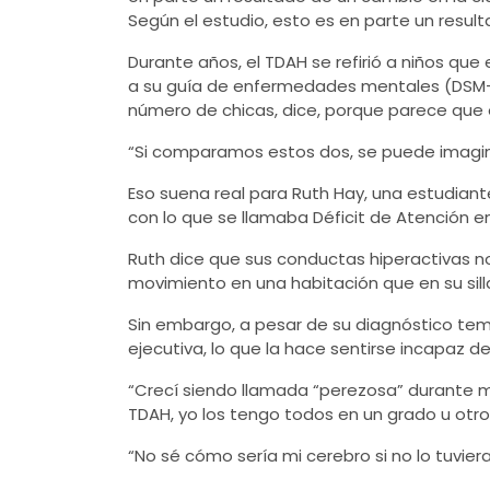
Según el estudio, esto es en parte un resul
Durante años, el TDAH se refirió a niños que
a su guía de enfermedades mentales (DSM-5)
número de chicas, dice, porque parece que
“Si comparamos estos dos, se puede imagina
Eso suena real para Ruth Hay, una estudiant
con lo que se llamaba Déficit de Atención e
Ruth dice que sus conductas hiperactivas n
movimiento en una habitación que en su sill
Sin embargo, a pesar de su diagnóstico temp
ejecutiva, lo que la hace sentirse incapaz d
“Crecí siendo llamada “perezosa” durante mu
TDAH, yo los tengo todos en un grado u otr
“No sé cómo sería mi cerebro si no lo tuviera