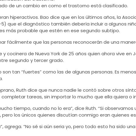
tado de un cambio en como el trastorno está clasificado.
 eran hiperactivos. Bao dice que en los últimos años, la Aso
 que el diagnóstico también debería incluir a algunos niño
 es más probable que estén en ese segundo subtipo.
r fácilmente que las personas reconocerán de una manera fá
e y cocinera de Nueva York de 25 años quien ahora vive en 
ntre segundo y tercer grado.
o son tan “fuertes” como las de algunas personas. Es meno
a.
rano, Ruth dice que nunca nadie le contó sobre otros síntom
e completar tareas, sin importar lo mucho que ella quiera o i
cho tiempo, cuando no lo era”, dice Ruth. “Si observamos u
o, pero los únicos quienes discutían conmigo eran quienes 
”, agrega. “No sé si aún seria yo, pero todo esto ha sido una 