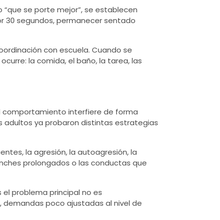
o “que se porte mejor”, se establecen
o por 30 segundos, permanecer sentado
coordinación con escuela. Cuando se
urre: la comida, el baño, la tarea, las
l comportamiento interfiere de forma
s adultos ya probaron distintas estrategias
uentes, la agresión,
la autoagresión
, la
rrinches prolongados o las conductas que
 el problema principal no es
n, demandas poco ajustadas al nivel de