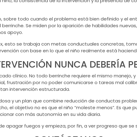
el niño, la consistencia de la intervención y la presencia d
sobre todo cuando el problema está bien definido y el en
 berrinche. Se miden por la aparición de habilidades nuevas, 
nos apoyo.
x, esto se trabaja con metas conductuales concretas, toma 
ervención con base en lo que el niño realmente está haciend
TERVENCIÓN NUNCA DEBERÍA PE
ficado clínico. No todo berrinche requiere el mismo manejo,
rial, frustración por no poder comunicarse o tareas mal cali
an intervención estructurada.
dadosa y un plan que combine reducción de conductas probl
cho, el objetivo no es que el niño “moleste menos”. Es que 
cionar con más autonomía en su vida diaria.
 de apagar fuegos y empieza, por fin, a ver progreso que se 