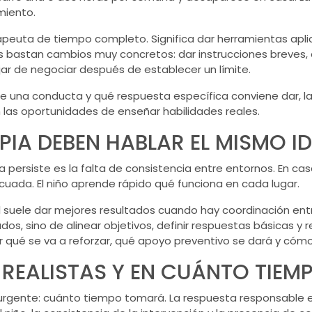
miento.
 terapeuta de tiempo completo. Significa dar herramientas ap
 bastan cambios muy concretos: dar instrucciones breves, an
ar de negociar después de establecer un límite.
e una conducta y qué respuesta específica conviene dar, la 
 las oportunidades de enseñar habilidades reales.
PIA DEBEN HABLAR EL MISMO I
persiste es la falta de consistencia entre entornos. En casa
ecuada. El niño aprende rápido qué funciona en cada lugar.
l suele dar mejores resultados cuando hay coordinación entre
os, sino de alinear objetivos, definir respuestas básicas y re
 qué se va a reforzar, qué apoyo preventivo se dará y cómo
REALISTAS Y EN CUÁNTO TIEM
a urgente: cuánto tiempo tomará. La respuesta responsable 