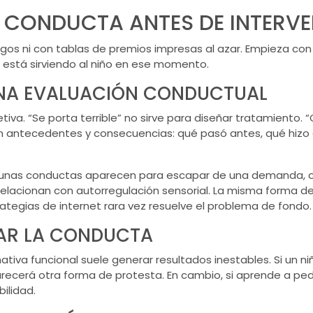
 CONDUCTA ANTES DE INTERVE
gos ni con tablas de premios impresas al azar. Empieza con e
e está sirviendo al niño en ese momento.
UNA EVALUACIÓN CONDUCTUAL
tiva. “Se porta terrible” no sirve para diseñar tratamiento
stran antecedentes y consecuencias: qué pasó antes, qué hiz
lgunas conductas aparecen para escapar de una demanda, ot
 relacionan con autorregulación sensorial. La misma forma 
rategias de internet rara vez resuelve el problema de fondo.
JAR LA CONDUCTA
tiva funcional suele generar resultados inestables. Si un niñ
recerá otra forma de protesta. En cambio, si aprende a ped
ilidad.