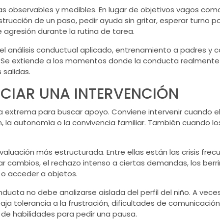
as observables y medibles. En lugar de objetivos vagos com
strucción de un paso, pedir ayuda sin gritar, esperar turn
 agresión durante la rutina de tarea.
del análisis conductual aplicado, entrenamiento a padres y 
. Se extiende a los momentos donde la conducta realmente oc
 salidas.
CIAR UNA INTERVENCIÓN
a extrema para buscar apoyo. Conviene intervenir cuando e
n, la autonomía o la convivencia familiar. También cuando lo
aluación más estructurada. Entre ellas están las crisis frec
erar cambios, el rechazo intenso a ciertas demandas, los be
 o acceder a objetos.
ucta no debe analizarse aislada del perfil del niño. A veces
ja tolerancia a la frustración, dificultades de comunicació
ta de habilidades para pedir una pausa.