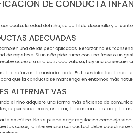
FICACIÓN DE CONDUCTA INFANT
 conducta, la edad del niño, su perfil de desarrollo y el conte
DUCTAS ADECUADAS
también una de las peor aplicadas. Reforzar no es “consenti
de repetirse. Si un niño pide turno con una frase o un ges
 y recibe acceso a una actividad valiosa, hay una consecuenci
ando o reforzar demasiado tarde. En fases iniciales, la respu
o para que la conducta se mantenga en entornos más natur
ES ALTERNATIVAS
o el niño adquiere una forma más eficiente de comunicarse
les, seguir secuencias, esperar, tolerar cambios, aceptar u
parte es crítica. No se puede exigir regulación compleja si 
 ciertos casos, la intervención conductual debe coordinars
funcional
.