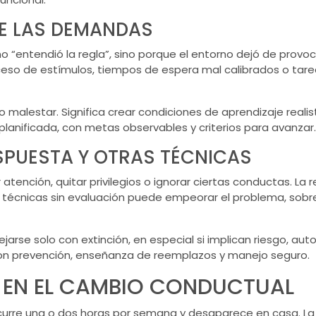
DE LAS DEMANDAS
o “entendió la regla”, sino porque el entorno dejó de provo
ceso de estímulos, tiempos de espera mal calibrados o tare
do malestar. Significa crear condiciones de aprendizaje rea
 planificada, con metas observables y criterios para avanzar.
SPUESTA Y OTRAS TÉCNICAS
 atención, quitar privilegios o ignorar ciertas conductas. La
s técnicas sin evaluación puede empeorar el problema, sobre
e solo con extinción, en especial si implican riesgo, autoa
 con prevención, enseñanza de reemplazos y manejo seguro.
IA EN EL CAMBIO CONDUCTUAL
ocurre una o dos horas por semana y desaparece en casa. La