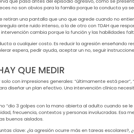
serva qué pasa antes del episodio agresivo, cómo se prese
eces no son obvios para la familia porque la conducta ya se v
e retiran una pantalla que uno que agrede cuando no entien
esregula ante
ruido intenso
, a la de otro
con TDAH
que respon
ntervención cambia porque la función y las habilidades fal
ducta a cualquier costo. Es reducir la agresión enseñando res
lerar espera, pedir ayuda, aceptar un no, seguir instruccion
 HAY QUE MEDIR
 solo con impresiones generales: “últimamente está peor”, 
a diseñar un plan efectivo. Una intervención clínica necesit
sino “dio 3 golpes con la mano abierta al adulto cuando se 
ensidad, frecuencia, contextos y personas involucradas. Esa m
as buenos aislados.
untas clave: ¿la agresión ocurre más en tareas escolares?,