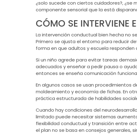
¿solo sucede con ciertos cuidadores?, ¿se m
componente sensorial que la está disparando?
CÓMO SE INTERVIENE E
La intervención conductual bien hecha no se 
Primero se ajusta el entorno para reducir d
forma en que adultos y escuela responden a
Si un niño agrede para evitar tareas demasi
adecuados y enseñar a pedir pausa o ayuda 
entonces se enseña comunicación funcional y
En algunos casos se usan procedimientos de 
moldeamiento y economía de fichas. En otro
práctica estructurada de habilidades social
Cuando hay condiciones del neurodesarrollo,
limitado puede necesitar sistemas aumentati
flexibilidad conductual y transición entre ac
el plan no se basa en consejos generales, s