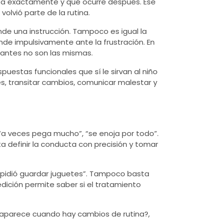
nta exactamente y qué ocurre después. Ese
olvió parte de la rutina.
de una instrucción. Tampoco es igual la
de impulsivamente ante la frustración. En
tantes no son las mismas.
puestas funcionales que sí le sirvan al niño
es, transitar cambios, comunicar malestar y
“a veces pega mucho”, “se enoja por todo”.
a definir la conducta con precisión y tomar
le pidió guardar juguetes”. Tampoco basta
edición permite saber si el tratamiento
 ¿aparece cuando hay cambios de rutina?,