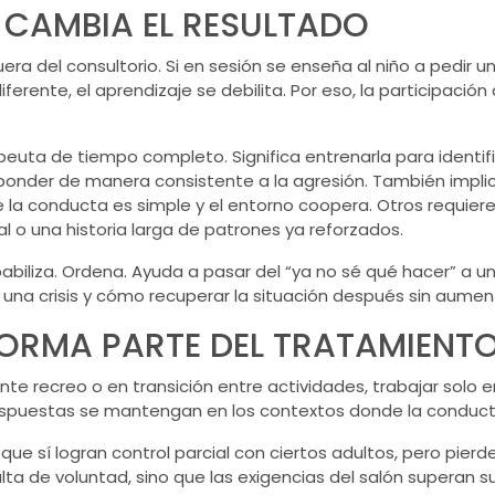
IA CAMBIA EL RESULTADO
era del consultorio. Si en sesión se enseña al niño a pedir 
erente, el aprendizaje se debilita. Por eso, la participació
erapeuta de tiempo completo. Significa entrenarla para identi
ponder de manera consistente a la agresión. También implic
la conducta es simple y el entorno coopera. Otros requiere
l o una historia larga de patrones ya reforzados.
abiliza. Ordena. Ayuda a pasar del “ya no sé qué hacer” a u
e una crisis y cómo recuperar la situación después sin aumen
FORMA PARTE DEL TRATAMIENT
te recreo o en transición entre actividades, trabajar solo 
espuestas se mantengan en los contextos donde la conduc
ue sí logran control parcial con ciertos adultos, pero pier
ta de voluntad, sino que las exigencias del salón superan s