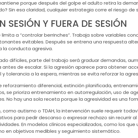
antiene porque después del golpe el adulto retira la deman
 Sin esa claridad, cualquier estrategia corre el riesgo de s
N SESIÓN Y FUERA DE SESIÓN
limita a “controlar berrinches”. Trabaja sobre variables co
etonantes evitables. Después se entrena una respuesta alter
 la conducta agresiva.
ado difíciles, parte del trabajo será graduar demandas, aum
antes de escalar. Si la agresión aparece para obtener acc
 tolerancia a la espera, mientras se evita reforzar la agre
reforzamiento diferencial, extinción planificada, entrenam
s, se prioriza entrenamiento en autorregulación, uso de ag
es. No hay una sola receta porque la agresividad es una fo
 como autismo o TDAH, la intervención suele requerir todaví
vos para pedir descanso o expresar rechazo sin recurrir al 
tividades. En modelos clínicos especializados, como los que u
ino en objetivos medibles y seguimiento sistemático.