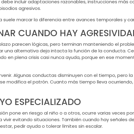
n debe incluir adaptaciones razonables, instrucciones más c
sodios agresivos.
la suele marcar la diferencia entre avances temporales y c
NAR CUANDO HAY AGRESIVIDAD
lazo parecen lógicas, pero terminan manteniendo el proble
eñar una alternativa deja intacta la función de la conducta. 
siado en plena crisis casi nunca ayuda, porque en ese momen
rvenir. Algunas conductas disminuyen con el tiempo, pero la
o se modifica el patrón. Cuanto más tiempo lleva ocurriendo
O ESPECIALIZADO
ón pone en riesgo al niño o a otros, ocurre varias veces po
a a vivir evitando situaciones. También cuando hay señales d
tar, pedir ayuda o tolerar límites sin escalar.