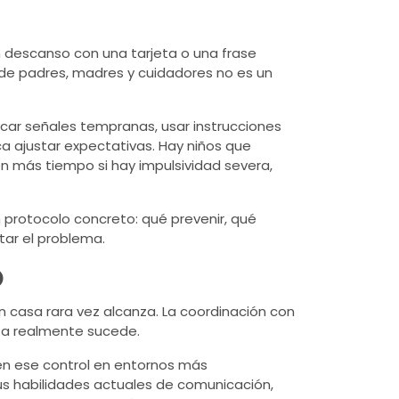
un descanso con una tarjeta o una frase
n de padres, madres y cuidadores no es un
ficar señales tempranas, usar instrucciones
a ajustar expectativas. Hay niños que
n más tiempo si hay impulsividad severa,
n protocolo concreto: qué prevenir, qué
tar el problema.
O
en casa rara vez alcanza. La coordinación con
ta realmente sucede.
den ese control en entornos más
us habilidades actuales de comunicación,